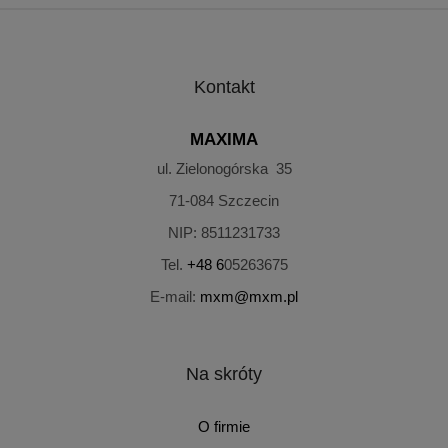
Kontakt
MAXIMA
ul. Zielonogórska 35
71-084
Szczecin
NIP:
8511231733
Tel.
+48 6
05263675
E-mail:
mxm@mxm.pl
Na skróty
O firmie