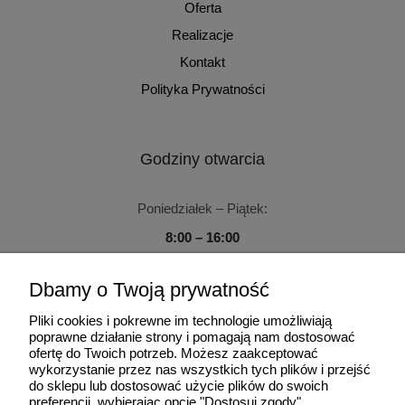
Oferta
Realizacje
Kontakt
Polityka Prywatności
Godziny otwarcia
Poniedziałek – Piątek:
8:00 – 16:00
Sobota – Niedziela:
Dbamy o Twoją prywatność
Zamknięte
Pliki cookies i pokrewne im technologie umożliwiają
poprawne działanie strony i pomagają nam dostosować
ofertę do Twoich potrzeb. Możesz zaakceptować
wykorzystanie przez nas wszystkich tych plików i przejść
do sklepu lub dostosować użycie plików do swoich
Użytkowanie sklepu oznacza zgodę na wykorzystywanie plików
preferencji, wybierając opcję "Dostosuj zgody".