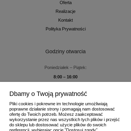
Oferta
Realizacje
Kontakt
Polityka Prywatności
Godziny otwarcia
Poniedziałek – Piątek:
8:00 – 16:00
Sobota – Niedziela:
Dbamy o Twoją prywatność
Zamknięte
Pliki cookies i pokrewne im technologie umożliwiają
poprawne działanie strony i pomagają nam dostosować
ofertę do Twoich potrzeb. Możesz zaakceptować
wykorzystanie przez nas wszystkich tych plików i przejść
do sklepu lub dostosować użycie plików do swoich
Użytkowanie sklepu oznacza zgodę na wykorzystywanie plików
preferencji, wybierając opcję "Dostosuj zgody".