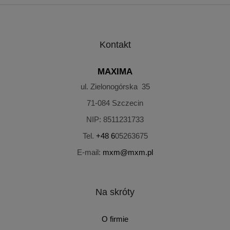
Kontakt
MAXIMA
ul. Zielonogórska 35
71-084
Szczecin
NIP:
8511231733
Tel.
+48 6
05263675
E-mail:
mxm@mxm.pl
Na skróty
O firmie