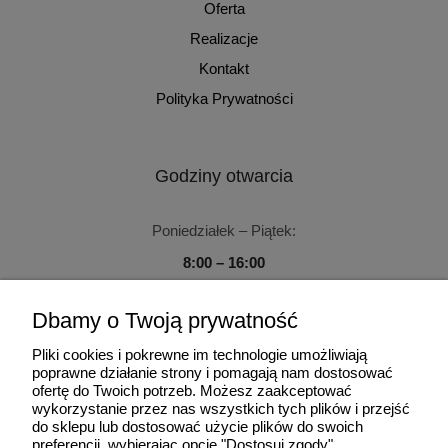
Oferta
Realizacje
Kontakt
Polityka Prywatności
Godziny otwarcia
Poniedziałek – Piątek:
8:00 – 16:00
Sobota – Niedziela:
Dbamy o Twoją prywatność
Zamknięte
Pliki cookies i pokrewne im technologie umożliwiają
poprawne działanie strony i pomagają nam dostosować
ofertę do Twoich potrzeb. Możesz zaakceptować
wykorzystanie przez nas wszystkich tych plików i przejść
do sklepu lub dostosować użycie plików do swoich
Użytkowanie sklepu oznacza zgodę na wykorzystywanie plików
preferencji, wybierając opcję "Dostosuj zgody".