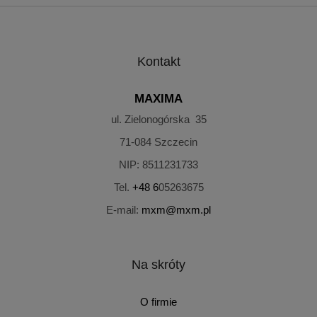
Kontakt
MAXIMA
ul. Zielonogórska 35
71-084
Szczecin
NIP:
8511231733
Tel.
+48 6
05263675
E-mail:
mxm@mxm.pl
Na skróty
O firmie