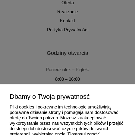
Oferta
Realizacje
Kontakt
Polityka Prywatności
Godziny otwarcia
Poniedziałek – Piątek:
8:00 – 16:00
Sobota – Niedziela:
Dbamy o Twoją prywatność
Zamknięte
Pliki cookies i pokrewne im technologie umożliwiają
poprawne działanie strony i pomagają nam dostosować
ofertę do Twoich potrzeb. Możesz zaakceptować
wykorzystanie przez nas wszystkich tych plików i przejść
do sklepu lub dostosować użycie plików do swoich
Użytkowanie sklepu oznacza zgodę na wykorzystywanie plików
preferencji, wybierając opcję "Dostosuj zgody".