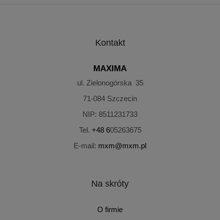
Kontakt
MAXIMA
ul. Zielonogórska 35
71-084
Szczecin
NIP:
8511231733
Tel.
+48 6
05263675
E-mail:
mxm@mxm.pl
Na skróty
O firmie