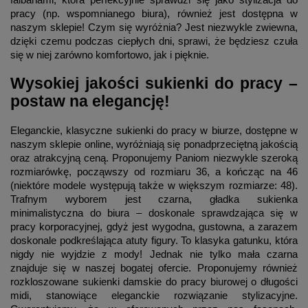
pracy (np. wspomnianego biura), również jest dostępna w
naszym sklepie! Czym się wyróżnia? Jest niezwykle zwiewna,
dzięki czemu podczas ciepłych dni, sprawi, że będziesz czuła
się w niej zarówno komfortowo, jak i pięknie.
Wysokiej jakości sukienki do pracy –
postaw na elegancję!
Eleganckie, klasyczne sukienki do pracy w biurze, dostępne w
naszym sklepie online, wyróżniają się ponadprzeciętną jakością
oraz atrakcyjną ceną. Proponujemy Paniom niezwykle szeroką
rozmiarówkę, począwszy od rozmiaru 36, a kończąc na 46
(niektóre modele występują także w większym rozmiarze: 48).
Trafnym wyborem jest czarna, gładka sukienka
minimalistyczna do biura – doskonale sprawdzająca się w
pracy korporacyjnej, gdyż jest wygodna, gustowna, a zarazem
doskonale podkreślająca atuty figury. To klasyka gatunku, która
nigdy nie wyjdzie z mody! Jednak nie tylko mała czarna
znajduje się w naszej bogatej ofercie. Proponujemy również
rozkloszowane sukienki damskie do pracy biurowej o długości
midi, stanowiące eleganckie rozwiązanie stylizacyjne.