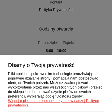
Kontakt
Polityka Prywatności
Godziny otwarcia
Poniedziałek – Piątek:
8:00 – 16:00
Sobota – Niedziela:
Dbamy o Twoją prywatność
Zamknięte
Pliki cookies i pokrewne im technologie umożliwiają
poprawne działanie strony i pomagają nam dostosować
ofertę do Twoich potrzeb. Możesz zaakceptować
wykorzystanie przez nas wszystkich tych plików i przejść
do sklepu lub dostosować użycie plików do swoich
Użytkowanie sklepu oznacza zgodę na wykorzystywanie plików
preferencji, wybierając opcję "Dostosuj zgody".
cookies. Szczegółowe informacje w Polityce prywatności.
Więcej o plikach cookies przeczytasz w naszej Polityce
© 2013-2026 MAXIMA. Wszelkie prawa zastrzeżone.
prywatności.