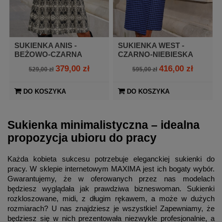
SUKIENKA ANIS -
SUKIENKA WEST -
BEŻOWO-CZARNA
CZARNO-NIEBIESKA
KRATA
379,00 zł
416,00 zł
529,00 zł
595,00 zł
DO KOSZYKA
DO KOSZYKA
Sukienka minimalistyczna – idealna
propozycja ubioru do pracy
Każda kobieta sukcesu potrzebuje eleganckiej sukienki do
pracy. W sklepie internetowym MAXIMA jest ich bogaty wybór.
Gwarantujemy, że w oferowanych przez nas modelach
będziesz wyglądała jak prawdziwa bizneswoman. Sukienki
rozkloszowane, midi, z długim rękawem, a może w dużych
rozmiarach? U nas znajdziesz je wszystkie! Zapewniamy, że
będziesz się w nich prezentowała niezwykle profesjonalnie, a