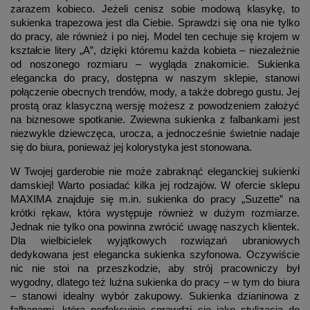
zarazem kobieco. Jeżeli cenisz sobie modową klasykę, to
sukienka trapezowa jest dla Ciebie. Sprawdzi się ona nie tylko
do pracy, ale również i po niej. Model ten cechuje się krojem w
kształcie litery „A”, dzięki któremu każda kobieta – niezależnie
od noszonego rozmiaru – wygląda znakomicie. Sukienka
elegancka do pracy, dostępna w naszym sklepie, stanowi
połączenie obecnych trendów, mody, a także dobrego gustu. Jej
prostą oraz klasyczną wersję możesz z powodzeniem założyć
na biznesowe spotkanie. Zwiewna sukienka z falbankami jest
niezwykle dziewczęca, urocza, a jednocześnie świetnie nadaje
się do biura, ponieważ jej kolorystyka jest stonowana.
W Twojej garderobie nie może zabraknąć eleganckiej sukienki
damskiej! Warto posiadać kilka jej rodzajów. W ofercie sklepu
MAXIMA znajduje się m.in. sukienka do pracy „Suzette” na
krótki rękaw, która występuje również w dużym rozmiarze.
Jednak nie tylko ona powinna zwrócić uwagę naszych klientek.
Dla wielbicielek wyjątkowych rozwiązań ubraniowych
dedykowana jest elegancka sukienka szyfonowa. Oczywiście
nic nie stoi na przeszkodzie, aby strój pracowniczy był
wygodny, dlatego też luźna sukienka do pracy – w tym do biura
– stanowi idealny wybór zakupowy. Sukienka dzianinowa z
falbanami, która perfekcyjnie sprawdzi się jako stylizacja do