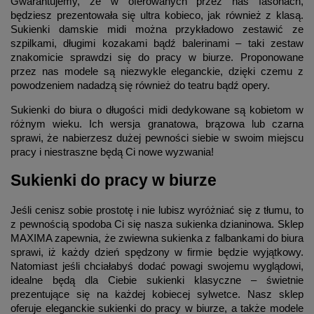
Gwarantujemy, że w oferowanych przez nas fasonach,
będziesz prezentowała się ultra kobieco, jak również z klasą.
Sukienki damskie midi można przykładowo zestawić ze
szpilkami, długimi kozakami bądź balerinami – taki zestaw
znakomicie sprawdzi się do pracy w biurze. Proponowane
przez nas modele są niezwykle eleganckie, dzięki czemu z
powodzeniem nadadzą się również do teatru bądź opery.
Sukienki do biura o długości midi dedykowane są kobietom w
różnym wieku. Ich wersja granatowa, brązowa lub czarna
sprawi, że nabierzesz dużej pewności siebie w swoim miejscu
pracy i niestraszne będą Ci nowe wyzwania!
Sukienki do pracy w biurze
Jeśli cenisz sobie prostotę i nie lubisz wyróżniać się z tłumu, to
z pewnością spodoba Ci się nasza sukienka dzianinowa. Sklep
MAXIMA zapewnia, że zwiewna sukienka z falbankami do biura
sprawi, iż każdy dzień spędzony w firmie będzie wyjątkowy.
Natomiast jeśli chciałabyś dodać powagi swojemu wyglądowi,
idealne będą dla Ciebie sukienki klasyczne – świetnie
prezentujące się na każdej kobiecej sylwetce. Nasz sklep
oferuje eleganckie sukienki do pracy w biurze, a także modele