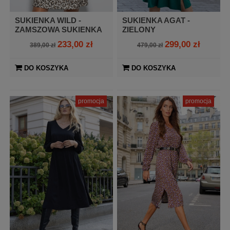
SUKIENKA WILD -
SUKIENKA AGAT -
ZAMSZOWA SUKIENKA
ZIELONY
W PANTERKOWYM
233,00 zł
299,00 zł
389,00 zł
479,00 zł
DESENIU
DO KOSZYKA
DO KOSZYKA
promocja
promocja