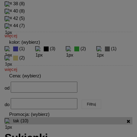
38
(8)
40
(8)
42
(5)
44
(7)
więcej
kolor: (wybierz)
(1)
(3)
(2)
(1)
(2)
więcej
Cena: (wybierz)
od
do
Filtruj
Promocja: (wybierz)
tak
(10)