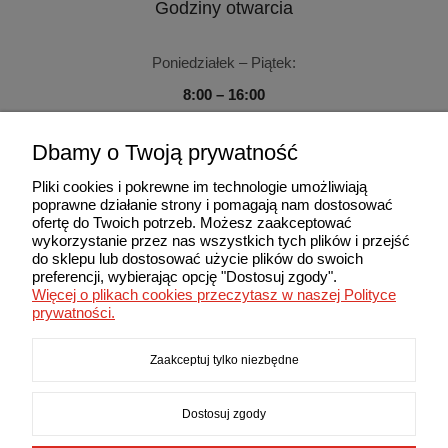
Godziny otwarcia
Poniedziałek – Piątek:
8:00 – 16:00
Sobota – Niedziela:
Dbamy o Twoją prywatność
Zamknięte
Pliki cookies i pokrewne im technologie umożliwiają
poprawne działanie strony i pomagają nam dostosować
ofertę do Twoich potrzeb. Możesz zaakceptować
wykorzystanie przez nas wszystkich tych plików i przejść
do sklepu lub dostosować użycie plików do swoich
Użytkowanie sklepu oznacza zgodę na wykorzystywanie plików
preferencji, wybierając opcję "Dostosuj zgody".
cookies. Szczegółowe informacje w Polityce prywatności.
Więcej o plikach cookies przeczytasz w naszej Polityce
© 2013-2026 MAXIMA. Wszelkie prawa zastrzeżone.
prywatności.
Zaakceptuj tylko niezbędne
Dostosuj zgody