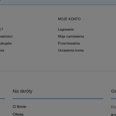
MOJE KONTO
ć?
Logowanie
ywatności
Moje zamówienia
zakupów
Przechowalnia
nia
Ustawienia konta
Na skróty
Go
O firmie
Po
Oferta
8: