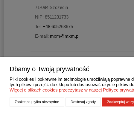
71-084
Szczecin
NIP:
8511231733
Tel.
+48 6
05263675
E-mail:
mxm@mxm.pl
Użytkowanie sklepu ozna
Dbamy o Twoją prywatność
Pliki cookies i pokrewne im technologie umożliwiają poprawne
tych plików i przejść do sklepu lub dostosować użycie plików do
Więcej o plikach cookies przeczytasz w naszej Polityce prywat
Zaakceptuj tylko niezbędne
Dostosuj zgody
Zaakceptuj wszy