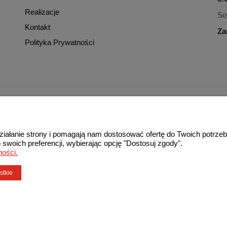
Realizacje
So
Kontakt
Za
Polityka Prywatności
cza zgodę na wykorzystywanie plików cookies. Szczegółowe informacje
© 2013-2026 MAXIMA. Wszelkie prawa zastrzeżone.
 działanie strony i pomagają nam dostosować ofertę do Twoich potr
 swoich preferencji, wybierając opcję "Dostosuj zgody".
ności.
stkie
Sklep internetowy Shoper.pl