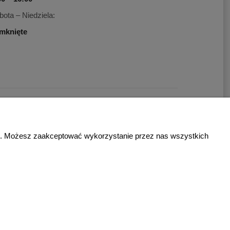
bota – Niedziela:
mknięte
 w Polityce prywatności.
zeb. Możesz zaakceptować wykorzystanie przez nas wszystkich