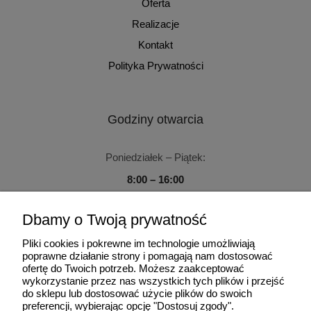
Oferta
Realizacje
Kontakt
Polityka Prywatności
Godziny otwarcia
Poniedziałek – Piątek:
8:00 – 16:00
Sobota – Niedziela:
Dbamy o Twoją prywatność
Zamknięte
Pliki cookies i pokrewne im technologie umożliwiają
poprawne działanie strony i pomagają nam dostosować
ofertę do Twoich potrzeb. Możesz zaakceptować
wykorzystanie przez nas wszystkich tych plików i przejść
do sklepu lub dostosować użycie plików do swoich
Użytkowanie sklepu oznacza zgodę na wykorzystywanie plików
preferencji, wybierając opcję "Dostosuj zgody".