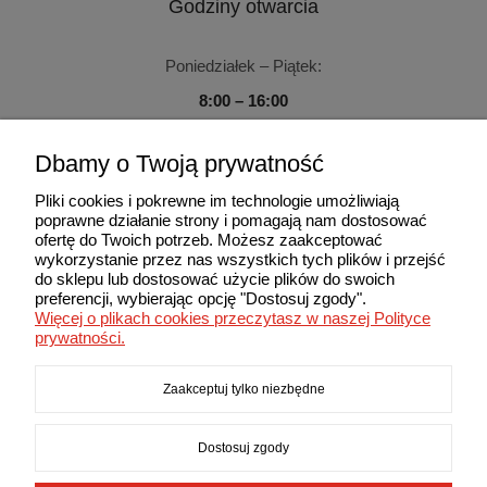
Godziny otwarcia
Poniedziałek – Piątek:
8:00 – 16:00
Sobota – Niedziela:
Dbamy o Twoją prywatność
Zamknięte
Pliki cookies i pokrewne im technologie umożliwiają
poprawne działanie strony i pomagają nam dostosować
ofertę do Twoich potrzeb. Możesz zaakceptować
wykorzystanie przez nas wszystkich tych plików i przejść
do sklepu lub dostosować użycie plików do swoich
Użytkowanie sklepu oznacza zgodę na wykorzystywanie plików
preferencji, wybierając opcję "Dostosuj zgody".
cookies. Szczegółowe informacje w Polityce prywatności.
Więcej o plikach cookies przeczytasz w naszej Polityce
© 2013-2026 MAXIMA. Wszelkie prawa zastrzeżone.
prywatności.
Zaakceptuj tylko niezbędne
Dostosuj zgody