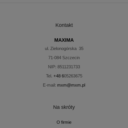
Kontakt
MAXIMA
ul. Zielonogórska 35
71-084
Szczecin
NIP:
8511231733
Tel.
+48 6
05263675
E-mail:
mxm@mxm.pl
Na skróty
O firmie