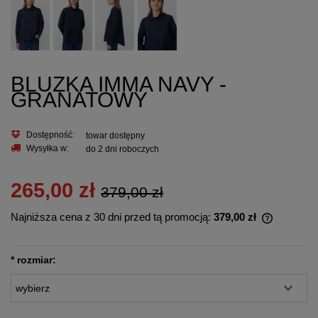
BLUZKA IMMA NAVY -
GRANATOWY
Dostępność:
towar dostępny
Wysyłka w:
do 2 dni roboczych
265,00 zł
379,00 zł
Najniższa cena z 30 dni przed tą promocją:
379,00 zł
Jeżeli pro
30 dni, wy
momentu, 
*
rozmiar:
sprzedaży