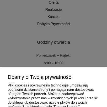
Oferta
Realizacje
Kontakt
Polityka Prywatności
Godziny otwarcia
Poniedziałek – Piątek:
8:00 – 16:00
Sobota – Niedziela:
Dbamy o Twoją prywatność
Zamknięte
Pliki cookies i pokrewne im technologie umożliwiają
poprawne działanie strony i pomagają nam dostosować
ofertę do Twoich potrzeb. Możesz zaakceptować
wykorzystanie przez nas wszystkich tych plików i przejść
do sklepu lub dostosować użycie plików do swoich
Użytkowanie sklepu oznacza zgodę na wykorzystywanie plików
preferencji, wybierając opcję "Dostosuj zgody".