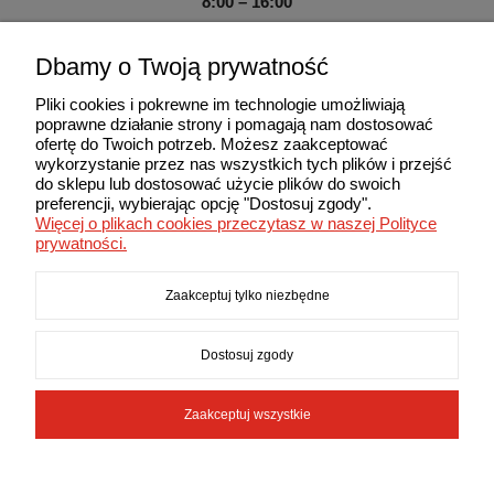
8:00 – 16:00
Sobota – Niedziela:
Dbamy o Twoją prywatność
Zamknięte
Pliki cookies i pokrewne im technologie umożliwiają
poprawne działanie strony i pomagają nam dostosować
ofertę do Twoich potrzeb. Możesz zaakceptować
wykorzystanie przez nas wszystkich tych plików i przejść
do sklepu lub dostosować użycie plików do swoich
Użytkowanie sklepu oznacza zgodę na wykorzystywanie plików
preferencji, wybierając opcję "Dostosuj zgody".
cookies. Szczegółowe informacje w Polityce prywatności.
Więcej o plikach cookies przeczytasz w naszej Polityce
© 2013-2026 MAXIMA. Wszelkie prawa zastrzeżone.
prywatności.
Zaakceptuj tylko niezbędne
Dostosuj zgody
Zaakceptuj wszystkie