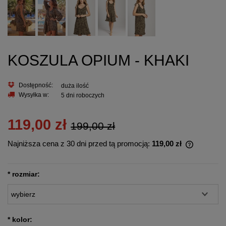
KOSZULA OPIUM - KHAKI
Dostępność:
duża ilość
Wysyłka w:
5 dni roboczych
119,00 zł
199,00 zł
Najniższa cena z 30 dni przed tą promocją:
119,00 zł
Jeżeli pro
30 dni, wy
momentu, 
*
rozmiar:
sprzedaży
*
kolor: