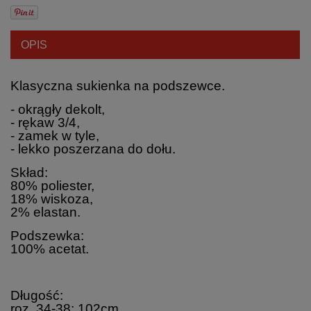
OPIS
Klasyczna sukienka na podszewce.
- okrągły dekolt,
- rękaw 3/4,
- zamek w tyle,
- lekko poszerzana do dołu.
Skład:
80% poliester,
18% wiskoza,
2% elastan.
Podszewka:
100% acetat.
Długość:
roz. 34-38: 102cm,