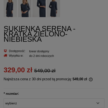
SUKIENKA SERENA -
KRATKA ZIELONO-
NIEBIESKA
Dostępność:
towar dostępny
Wysyłka w:
do 2 dni roboczych
329,00 zł
549,00 zł
Najniższa cena z 30 dni przed tą promocją:
549,00 zł
Jeżeli pro
30 dni, wy
momentu, 
*
rozmiar:
sprzedaży