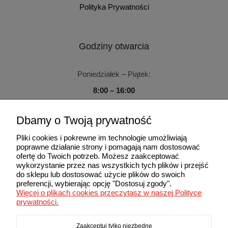
Polityka Prywatności
Godziny otwarcia
Poniedziałek – Piątek:
8:00 – 16:00
Sobota – Niedziela:
Dbamy o Twoją prywatność
Zamknięte
Pliki cookies i pokrewne im technologie umożliwiają
poprawne działanie strony i pomagają nam dostosować
ofertę do Twoich potrzeb. Możesz zaakceptować
wykorzystanie przez nas wszystkich tych plików i przejść
do sklepu lub dostosować użycie plików do swoich
Użytkowanie sklepu oznacza zgodę na wykorzystywanie plików
preferencji, wybierając opcję "Dostosuj zgody".
cookies. Szczegółowe informacje w Polityce prywatności.
Więcej o plikach cookies przeczytasz w naszej Polityce
© 2013-2026 MAXIMA. Wszelkie prawa zastrzeżone.
prywatności.
Zaakceptuj tylko niezbędne