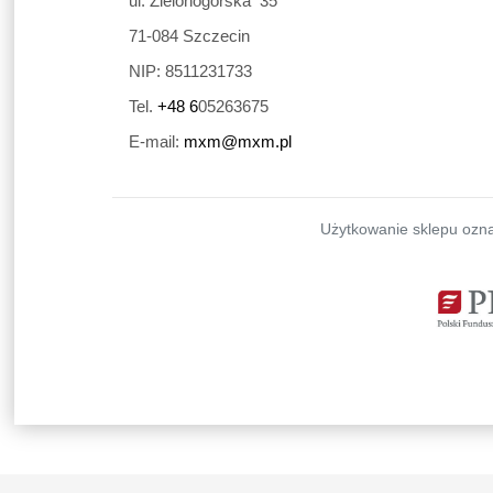
ul. Zielonogórska 35
71-084
Szczecin
NIP:
8511231733
Tel.
+48 6
05263675
E-mail:
mxm@mxm.pl
Użytkowanie sklepu ozna