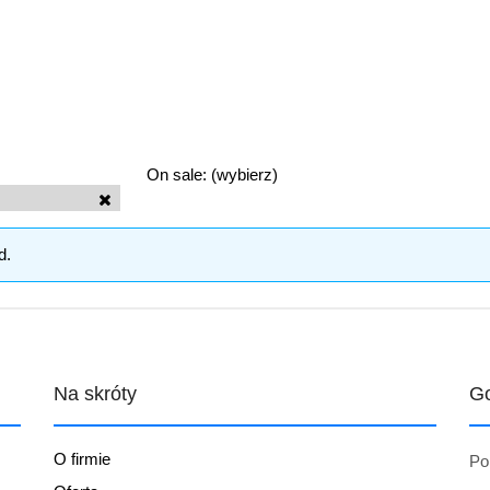
On sale: (wybierz)
d.
Na skróty
Go
O firmie
Po