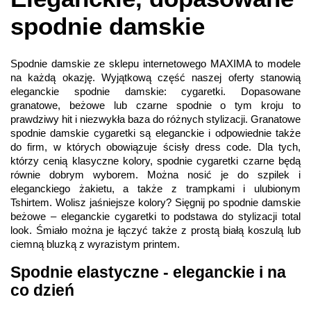
spodnie damskie
Spodnie damskie ze sklepu internetowego MAXIMA to modele
na każdą okazję. Wyjątkową część naszej oferty stanowią
eleganckie spodnie damskie: cygaretki. Dopasowane
granatowe, beżowe lub czarne spodnie o tym kroju to
prawdziwy hit i niezwykła baza do różnych stylizacji. Granatowe
spodnie damskie cygaretki są eleganckie i odpowiednie także
do firm, w których obowiązuje ścisły dress code. Dla tych,
którzy cenią klasyczne kolory, spodnie cygaretki czarne będą
równie dobrym wyborem. Można nosić je do szpilek i
eleganckiego żakietu, a także z trampkami i ulubionym
Tshirtem. Wolisz jaśniejsze kolory? Sięgnij po spodnie damskie
beżowe – eleganckie cygaretki to podstawa do stylizacji total
look. Śmiało można je łączyć także z prostą białą koszulą lub
ciemną bluzką z wyrazistym printem.
Spodnie elastyczne - eleganckie i na
co dzień