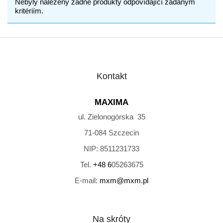
Nebyly nalezeny žádné produkty odpovídající zadaným
kritériím.
Kontakt
MAXIMA
ul. Zielonogórska 35
71-084
Szczecin
NIP:
8511231733
Tel.
+48 6
05263675
E-mail:
mxm@mxm.pl
Na skróty