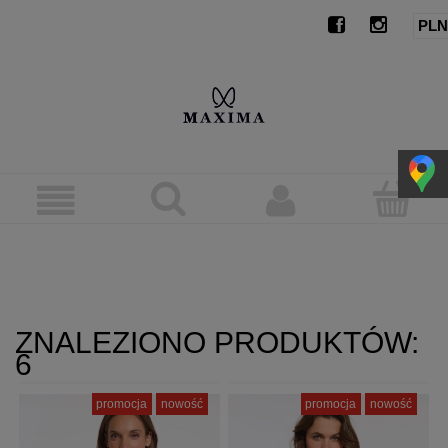
ZNALEZIONO PRODUKTÓW:
6
promocja
nowość
promocja
nowość