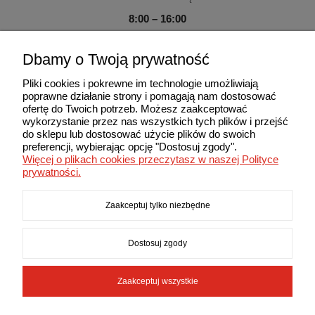
8:00 – 16:00
Sobota – Niedziela:
Dbamy o Twoją prywatność
Zamknięte
Pliki cookies i pokrewne im technologie umożliwiają
poprawne działanie strony i pomagają nam dostosować
ofertę do Twoich potrzeb. Możesz zaakceptować
wykorzystanie przez nas wszystkich tych plików i przejść
do sklepu lub dostosować użycie plików do swoich
Użytkowanie sklepu oznacza zgodę na wykorzystywanie plików
preferencji, wybierając opcję "Dostosuj zgody".
cookies. Szczegółowe informacje w Polityce prywatności.
Więcej o plikach cookies przeczytasz w naszej Polityce
© 2013-2026 MAXIMA. Wszelkie prawa zastrzeżone.
prywatności.
Zaakceptuj tylko niezbędne
Dostosuj zgody
Zaakceptuj wszystkie